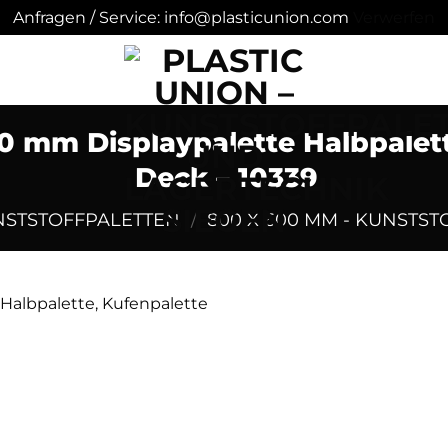
Anfragen / Service: info@plasticunion.com
Verwerfen
0 mm Displaypalette Halbpalett
Deck – 10339
STSTOFFPALETTEN
/
800 X 600 MM - KUNSTS