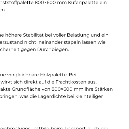
unststoffpalette 800×600 mm Kufenpalette ein
en.
e höhere Stabilität bei voller Beladung und ein
rzustand nicht ineinander stapeln lassen wie
Sicherheit gegen Durchbiegen.
ne vergleichbare Holzpalette. Bei
rkt sich direkt auf die Frachtkosten aus,
mpakte Grundfläche von 800×600 mm ihre Stärken
ringen, was die Lagerdichte bei kleinteiliger
eichmäßiges Lastbild beim Transport, auch bei