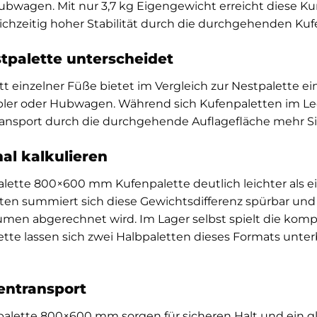
Hubwagen. Mit nur 3,7 kg Eigengewicht erreicht diese K
eichzeitig hoher Stabilität durch die durchgehenden Kuf
tpalette unterscheidet
einzelner Füße bietet im Vergleich zur Nestpalette ein
pler oder Hubwagen. Während sich Kufenpaletten im Lee
Transport durch die durchgehende Auflagefläche mehr 
al kalkulieren
palette 800×600 mm Kufenpalette deutlich leichter als ei
 summiert sich diese Gewichtsdifferenz spürbar und wi
umen abgerechnet wird. Im Lager selbst spielt die ko
lette lassen sich zwei Halbpaletten dieses Formats unterb
entransport
alette 800×600 mm sorgen für sicheren Halt und ein gl