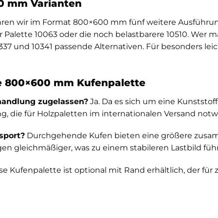
0 mm Varianten
hren wir im Format 800×600 mm fünf weitere Ausführun
r Palette 10063
oder die noch belastbarere
10510
. Wer m
337
und
10341
passende Alternativen. Für besonders leic
te 800×600 mm Kufenpalette
ehandlung zugelassen?
Ja. Da es sich um eine Kunststoff
die für Holzpaletten im internationalen Versand notwe
sport?
Durchgehende Kufen bieten eine größere zusam
n gleichmäßiger, was zu einem stabileren Lastbild führ
se Kufenpalette ist optional mit Rand erhältlich, der für