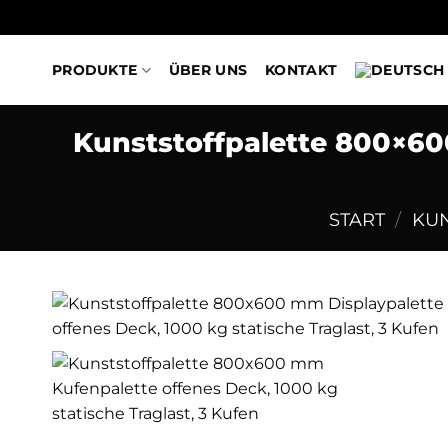
Zum
PRODUKTE
ÜBER UNS
KONTAKT
Inhalt
springen
Kunststoffpalette 800×60
START
/
KUN