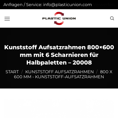
Anfragen / Service: info@plasticunion.com
Verwerfen
Zum
Inhalt
springen
Kunststoff Aufsatzrahmen 800×600
mm mit 6 Scharnieren für
Halbpaletten – 20008
START
/
KUNSTSTOFF AUFSATZRAHMEN
/
800 X
600 MM - KUNSTSTOFF-AUFSATZRAHMEN