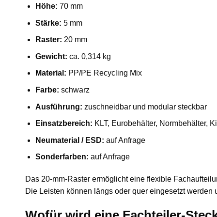
Höhe:
70 mm
Stärke:
5 mm
Raster:
20 mm
Gewicht:
ca. 0,314 kg
Material:
PP/PE Recycling Mix
Farbe:
schwarz
Ausführung:
zuschneidbar und modular steckbar
Einsatzbereich:
KLT, Eurobehälter, Normbehälter, K
Neumaterial / ESD:
auf Anfrage
Sonderfarben:
auf Anfrage
Das 20-mm-Raster ermöglicht eine flexible Fachaufteil
Die Leisten können längs oder quer eingesetzt werden 
Wofür wird eine Fachteiler-Steck