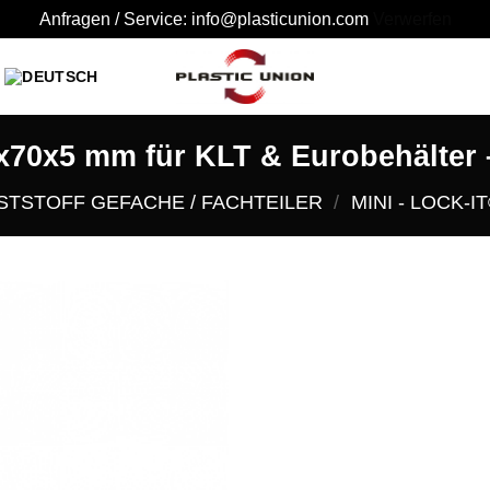
Anfragen / Service: info@plasticunion.com
Verwerfen
x70x5 mm für KLT & Eurobehälter –
STSTOFF GEFACHE / FACHTEILER
/
MINI - LOCK-I