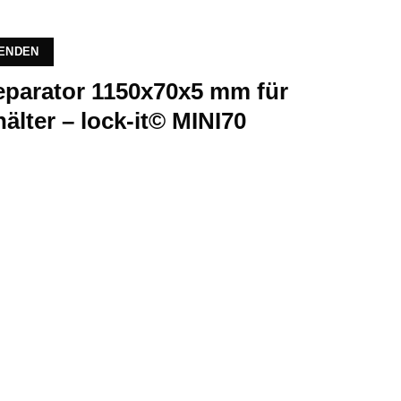
SENDEN
Separator 1150x70x5 mm für
lter – lock-it© MINI70